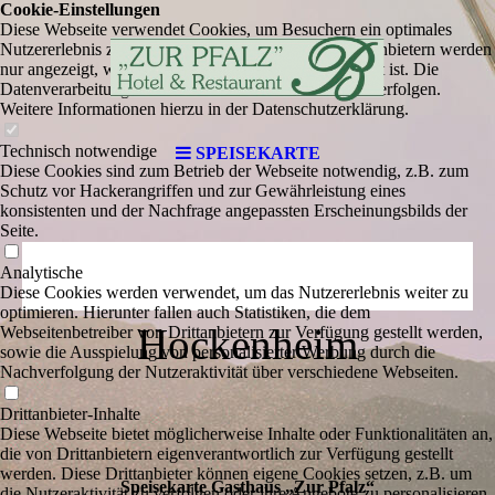
Cookie-Einstellungen
Diese Webseite verwendet Cookies, um Besuchern ein optimales
Nutzererlebnis zu bieten. Bestimmte Inhalte von Drittanbietern werden
nur angezeigt, wenn die entsprechende Option aktiviert ist. Die
Datenverarbeitung kann dann auch in einem Drittland erfolgen.
Weitere Informationen hierzu in der Datenschutzerklärung.
Technisch notwendige
SPEISEKARTE
Diese Cookies sind zum Betrieb der Webseite notwendig, z.B. zum
Schutz vor Hackerangriffen und zur Gewährleistung eines
konsistenten und der Nachfrage angepassten Erscheinungsbilds der
Seite.
Analytische
Diese Cookies werden verwendet, um das Nutzererlebnis weiter zu
optimieren. Hierunter fallen auch Statistiken, die dem
Hockenheim
Webseitenbetreiber von Drittanbietern zur Verfügung gestellt werden,
sowie die Ausspielung von personalisierter Werbung durch die
Nachverfolgung der Nutzeraktivität über verschiedene Webseiten.
Drittanbieter-Inhalte
Diese Webseite bietet möglicherweise Inhalte oder Funktionalitäten an,
die von Drittanbietern eigenverantwortlich zur Verfügung gestellt
werden. Diese Drittanbieter können eigene Cookies setzen, z.B. um
Speise­karte Gast­haus „Zur Pfalz“
die Nutzeraktivität zu verfolgen oder ihre Angebote zu personalisieren